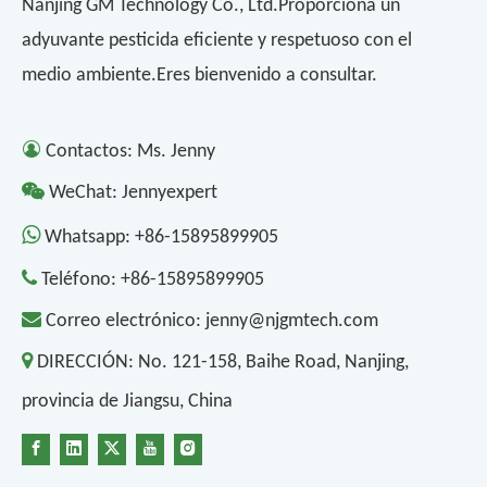
Nanjing GM Technology Co., Ltd.Proporciona un
adyuvante pesticida eficiente y respetuoso con el
medio ambiente.Eres bienvenido a consultar.

Contactos: Ms. Jenny

WeChat: Jennyexpert

Whatsapp:
+86-15895899905

Teléfono:
+86-15895899905

Correo electrónico:
jenny@njgmtech.com

DIRECCIÓN:
No. 121-158, Baihe Road, Nanjing,
provincia de Jiangsu, China